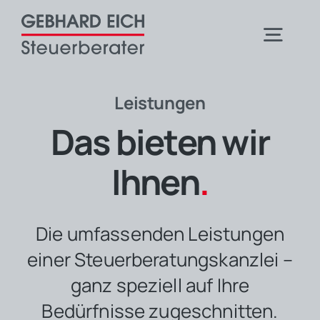
Skip
to
Togg
content
Navig
Home
Leistungen
Das bieten wir
Über uns
Ihnen
.
Leistungen
Die umfassenden Leistungen
einer Steuerberatungskanzlei –
Jobs
ganz speziell auf Ihre
Bedürfnisse zugeschnitten.
Kontakt